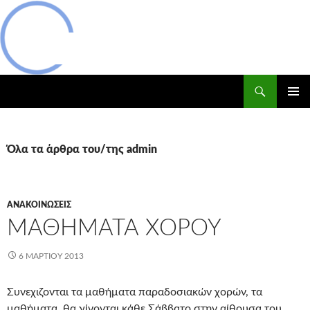
Μετάβαση
σε
περιεχόμενο
Αναζήτηση
Δασικός Συνεταιρισμός Πισοδερίου
ΚΎΡΙΟ
ΜΕΝΟΎ
Όλα τα άρθρα του/της admin
ΑΝΑΚΟΙΝΏΣΕΙΣ
ΜΑΘΗΜΑΤΑ ΧΟΡΟΥ
6 ΜΑΡΤΊΟΥ 2013
Συνεχιζονται τα μαθήματα παραδοσιακών χορών, τα
μαθήματα θα γίνονται κάθε Σάββατο στην αίθουσα του