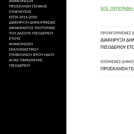
ΑΝΑΚΟΙΝΩΣΗ
ΠΡΟΣΚΛΗΣΗ ΓΕΝΙΚΗΣ
SITE_ΠΕΡΙΓΡΑΦΗ-
ΣΥΝΕΛΕΥΣΗΣ
ΕΣΠΑ 2014-2020
ΔΙΑΚHΡYΞΗ ΔΗΜΟΠΡΑΣΙΑΣ
ΔΙΚΑΙΩΜΑΤΟΣ ΥΛΟΤΟΜΙΑΣ
Πλοήγησ
ΠΡΟΗΓΟΎΜΕΝΕΣ Δ
ΤΟΥ ΔΑΣΟΥΣ ΠΙΣΟΔΕΡΙΟΥ
ΕΤΟΥΣ
άρθρων
ΔΙΑΚHΡYΞΗ ΔΗ
ΑΝΑΚΟΙΝΩΣΗ
ΠΙΣΟΔΕΡΙΟΥ ΕΤ
ΕΚΚΛΗΣΙΑΣΤΙΚΟΥ
ΣΥΜΒΟΥΛΙΟΥ ΙΕΡΟΥ ΝΑΟΥ
ΑΓΙΑΣ ΠΑΡΑΣΚΕΥΗΣ
ΕΠΌΜΕΝΕΣ ΔΗΜΟΣ
ΠΙΣΟΔΕΡΙΟΥ
ΠΡΟΣΚΛΗΣΗ ΓΕ