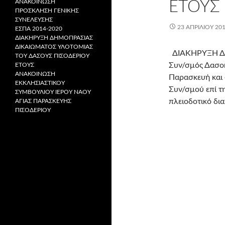
ΑΝΑΚΟΙΝΩΣΗ
ΕΤΟΥΣ
ΠΡΟΣΚΛΗΣΗ ΓΕΝΙΚΗΣ
ΣΥΝΕΛΕΥΣΗΣ
23 ΑΠΡΙΛΊΟΥ 20
ΕΣΠΑ 2014-2020
ΔΙΑΚHΡYΞΗ ΔΗΜΟΠΡΑΣΙΑΣ
ΔΙΚΑΙΩΜΑΤΟΣ ΥΛΟΤΟΜΙΑΣ
ΔΙΑΚΗΡΥΞΗ Δ
ΤΟΥ ΔΑΣΟΥΣ ΠΙΣΟΔΕΡΙΟΥ
Συν/σμός Δασοκ
ΕΤΟΥΣ
ΑΝΑΚΟΙΝΩΣΗ
Παρασκευή και 
ΕΚΚΛΗΣΙΑΣΤΙΚΟΥ
Συν/σμού επί τ
ΣΥΜΒΟΥΛΙΟΥ ΙΕΡΟΥ ΝΑΟΥ
πλειοδοτικό δι
ΑΓΙΑΣ ΠΑΡΑΣΚΕΥΗΣ
ΠΙΣΟΔΕΡΙΟΥ