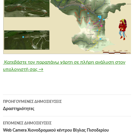
Κατεβάστε τον παραπάνω χάρτη σε πλήρη ανάλυση στον
υπολογιστή σας →
Πλοήγηση
ΠΡΟΗΓΟΎΜΕΝΕΣ ΔΗΜΟΣΙΕΎΣΕΙΣ
άρθρων
Δραστηριότητες
ΕΠΌΜΕΝΕΣ ΔΗΜΟΣΙΕΎΣΕΙΣ
Web Camera Χιονοδρομικού κέντρου Βίγλας Πισοδερίου