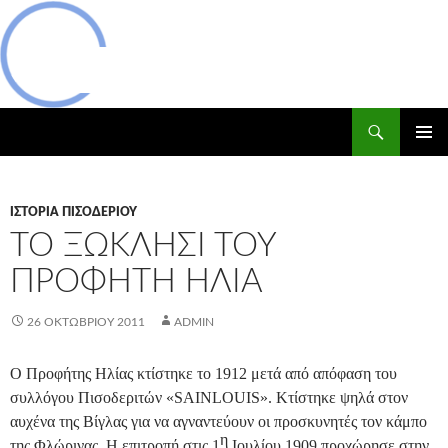
Μετάβαση
σε
περιεχόμενο
Αναζήτηση
Δασικός Συνεταιρισμός Πισοδερίου
ΚΎΡΙΟ
ΜΕΝΟΎ
ΙΣΤΟΡΊΑ ΠΙΣΟΔΕΡΊΟΥ
ΤΟ ΞΩΚΛΗΣΙ ΤΟΥ
ΠΡΟΦΗΤΗ ΗΛΙΑ
26 ΟΚΤΩΒΡΊΟΥ 2011
ADMIN
Ο Προφήτης Ηλίας κτίστηκε το 1912 μετά από απόφαση του
συλλόγου Πισοδεριτών «
SAIN
LOUIS
». Κτίστηκε ψηλά στον
αυχένα της Βίγλας για να αγναντεύουν οι προσκυνητές τον κάμπο
η
της Φλώρινας. Η επιτροπή στις 1
Ιουλίου 1909 προχώρησε στην