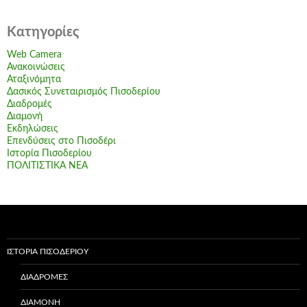
Kατηγορίες
Web Camera
Ανακοινώσεις
Αταξινόμητα
Δασικός Συνεταιρισμός Πισοδερίου
Διαδρομές
Διαμονή
Εκδηλώσεις
Επενδύσεις στο Πισοδέρι
Ιστορία Πισοδερίου
ΠΟΛΙΤΙΣΤΙΚΑ ΝΕΑ
ΙΣΤΟΡΊΑ ΠΙΣΟΔΕΡΊΟΥ
ΔΙΑΔΡΟΜΈΣ
ΔΙΑΜΟΝΉ